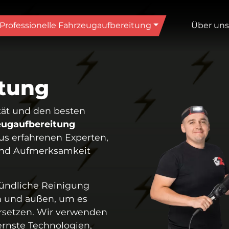
Professionelle Fahrzeug­aufbereitung
Über uns
tung
ität und den besten
zeugaufbereitung
us erfahrenen Experten,
 und Aufmerksamkeit
ründliche Reinigung
n und außen, um es
rsetzen. Wir verwenden
rnste Technologien,