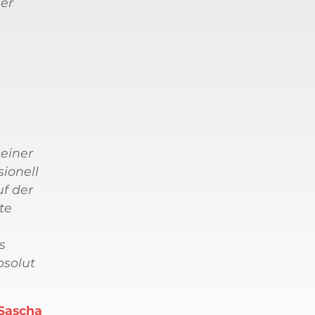
er
einer
ionell
uf der
te
s
bsolut
Sascha