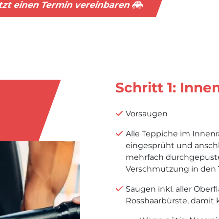
tzt einen Termin vereinbaren
Schritt 1: Inn
Vorsaugen
Alle Teppiche im Innen
eingesprüht und anschl
mehrfach durchgepuste
Verschmutzung in den 
Saugen inkl. aller Ober
Rosshaarbürste, damit 