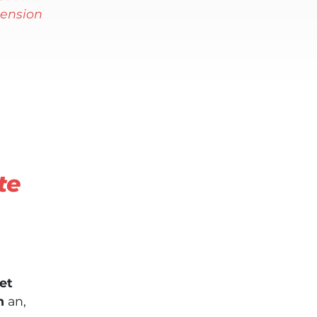
ension
te
et
n
an,