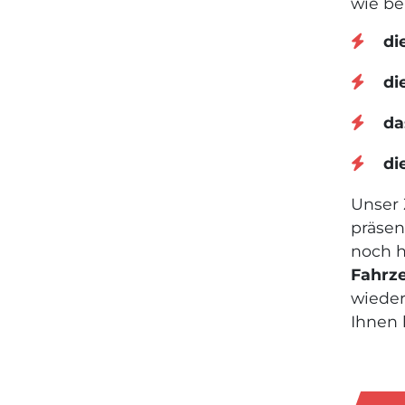
wie be
di
di
da
die
Unser 
präsen
noch h
Fahrz
wieder
Ihnen 