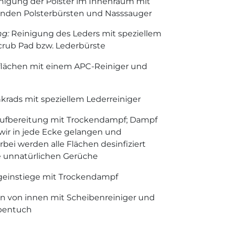
nigung der Polster im Innenraum mit
erenden Polsterbürsten und Nasssauger
ng:
Reinigung des Leders mit speziellem
crub Pad bzw. Lederbürste
rflächen mit einem APC-Reiniger und
krads mit speziellem Lederreiniger
ufbereitung mit Trockendampf; Dampf
s wir in jede Ecke gelangen und
rbei werden alle Flächen desinfiziert
e unnatürlichen Gerüche
geinstiege mit Trockendampf
en von innen mit Scheibenreiniger und
ibentuch