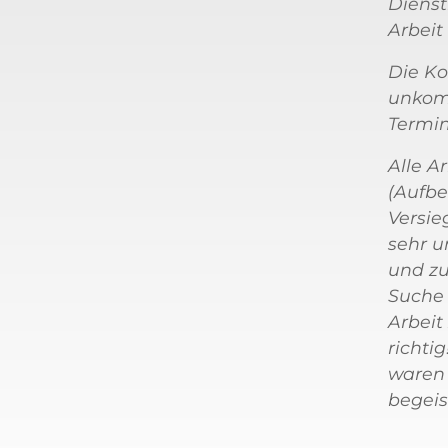
Dienst
Arbeit
Die Ko
unkompl
Termin
Alle A
(Aufbe
Versie
sehr u
und zu
Suche 
Arbeit
richti
waren 
begeist