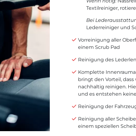
Wenn nötig:
Nassrei
Textilreiniger, roti
Bei Lederausstattu
Lederreiniger und S
Vorreinigung aller Obe
einem Scrub Pad
Reinigung des Lederlen
Komplette Innenrauma
bringt den Vorteil, das
nachhaltig reinigen. Hie
und es entstehen kein
Reinigung der Fahrzeu
Reinigung aller Scheib
einem speziellen Sche